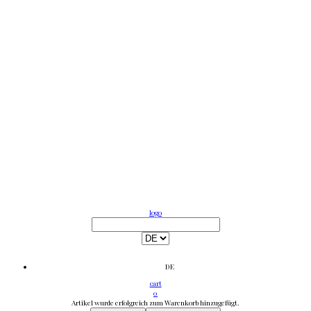
logo
DE
cart
0
Artikel wurde erfolgreich zum Warenkorb hinzugefügt.