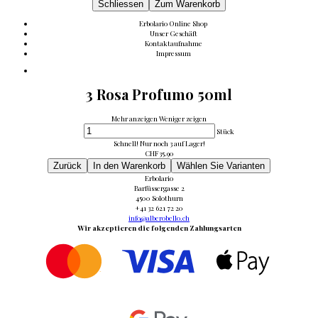
Schliessen
Zum Warenkorb
Erbolario Online Shop
Unser Geschäft
Kontaktaufnahme
Impressum
3 Rosa Profumo 50ml
Mehr anzeigen
Weniger zeigen
Stück
Schnell! Nur noch 3 auf Lager!
CHF
35.90
Zurück
In den Warenkorb
Wählen Sie Varianten
Erbolario
Barfüssergasse 2
4500 Solothurn
+41 32 621 72 20
info@alberobello.ch
Wir akzeptieren die folgenden Zahlungsarten