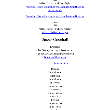
Artikel derzeit nicht verfügbar
Accordo di Ebano Fragranza per Legni Profumati 200ml
Ausverkauft
Accordo di Ebano Fragranza per Legni Profumati 200ml
43.90
CHF
Artikel derzeit nicht verfügbar
Weitere Artikel anzeigen
Unser Geschäft
Erbolario
Barfüssergasse 2
4500 Solothurn
+41 32 621 72 20
info@alberobello.ch
Schau auf Google an
Öffnungszeiten
Montag
Geschlossen
Dienstag
Geschlossen
Mittwoch
09:30 - 12:00
Donnerstag
09:30 - 12:00
12:30 - 18:30
Freitag
09:30 - 12:00
12:30 - 18:30
Samstag