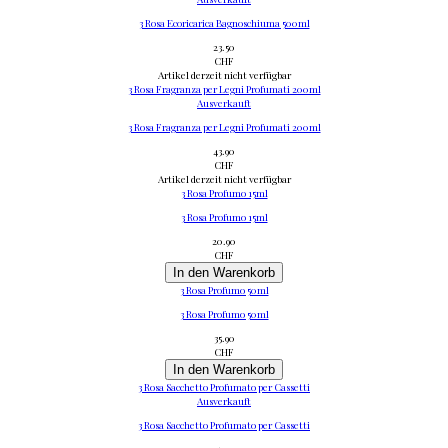
3 Rosa Ecoricarica Bagnoschiuma 500ml
23.50
CHF
Artikel derzeit nicht verfügbar
3 Rosa Fragranza per Legni Profumati 200ml
Ausverkauft
3 Rosa Fragranza per Legni Profumati 200ml
43.90
CHF
Artikel derzeit nicht verfügbar
3 Rosa Profumo 15ml
3 Rosa Profumo 15ml
20.90
CHF
In den Warenkorb
3 Rosa Profumo 50ml
3 Rosa Profumo 50ml
35.90
CHF
In den Warenkorb
3 Rosa Sacchetto Profumato per Cassetti
Ausverkauft
3 Rosa Sacchetto Profumato per Cassetti