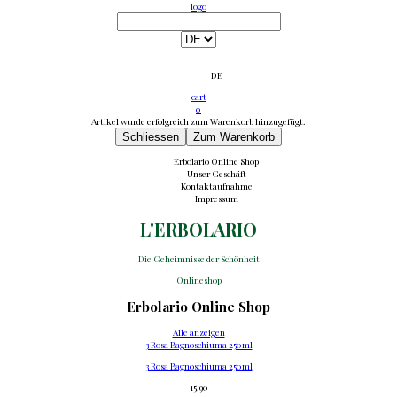
logo
DE
cart
0
Artikel wurde erfolgreich zum Warenkorb hinzugefügt.
Schliessen
Zum Warenkorb
Erbolario Online Shop
Unser Geschäft
Kontaktaufnahme
Impressum
L'ERBOLARIO
Die Geheimnisse der Schönheit
Onlineshop
Erbolario Online Shop
Alle anzeigen
3 Rosa Bagnoschiuma 250ml
3 Rosa Bagnoschiuma 250ml
15.90