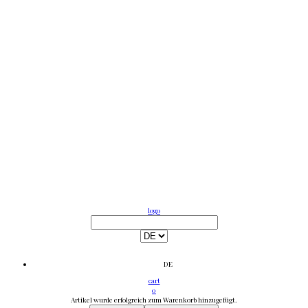
logo
DE
cart
0
Artikel wurde erfolgreich zum Warenkorb hinzugefügt.