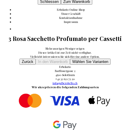
Schliessen
Zum Warenkorb
Erbolario Online Shop
Unser Geschäft
Kontaktaufnahme
Impressum
3 Rosa Sacchetto Profumato per Cassetti
Mehr anzeigen
Weniger zeigen
Dieser Artikel ist zur Zeit nicht verfügbar.
Vielleicht interessieren Sie sich für eine andere Option.
Zurück
In den Warenkorb
Wählen Sie Varianten
Erbolario
Barfüssergasse 2
4500 Solothurn
+41 32 621 72 20
info@alberobello.ch
Wir akzeptieren die folgenden Zahlungsarten