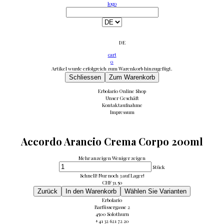
logo
DE
cart
0
Artikel wurde erfolgreich zum Warenkorb hinzugefügt.
Schliessen
Zum Warenkorb
Erbolario Online Shop
Unser Geschäft
Kontaktaufnahme
Impressum
Accordo Arancio Crema Corpo 200ml
Mehr anzeigen
Weniger zeigen
Stück
Schnell! Nur noch 3 auf Lager!
CHF
31.50
Zurück
In den Warenkorb
Wählen Sie Varianten
Erbolario
Barfüssergasse 2
4500 Solothurn
+41 32 621 72 20