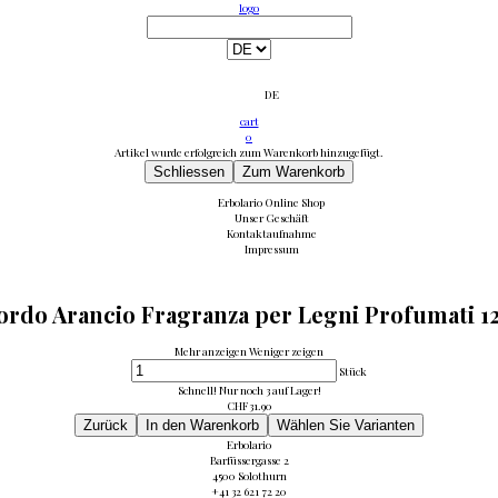
logo
DE
cart
0
Artikel wurde erfolgreich zum Warenkorb hinzugefügt.
Schliessen
Zum Warenkorb
Erbolario Online Shop
Unser Geschäft
Kontaktaufnahme
Impressum
ordo Arancio Fragranza per Legni Profumati 1
Mehr anzeigen
Weniger zeigen
Stück
Schnell! Nur noch 3 auf Lager!
CHF
31.90
Zurück
In den Warenkorb
Wählen Sie Varianten
Erbolario
Barfüssergasse 2
4500 Solothurn
+41 32 621 72 20