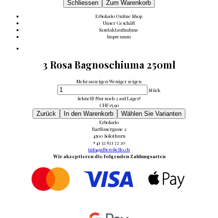
Schliessen
Zum Warenkorb
Erbolario Online Shop
Unser Geschäft
Kontaktaufnahme
Impressum
3 Rosa Bagnoschiuma 250ml
Mehr anzeigen
Weniger zeigen
Stück
Schnell! Nur noch 2 auf Lager!
CHF
15.90
Zurück
In den Warenkorb
Wählen Sie Varianten
Erbolario
Barfüssergasse 2
4500 Solothurn
+41 32 621 72 20
info@alberobello.ch
Wir akzeptieren die folgenden Zahlungsarten