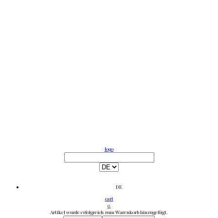
logo
DE
cart
0
Artikel wurde erfolgreich zum Warenkorb hinzugefügt.