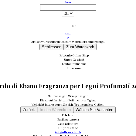
logo
DE
cart
0
Artikel wurde erfolgreich zum Warenkorb hinzugefügt.
Schliessen
Zum Warenkorb
Erbolario Online Shop
Unser Geschäft
Kontaktaufnahme
Impressum
rdo di Ebano Fragranza per Legni Profumati 
Mehr anzeigen
Weniger zeigen
Dieser Artikel ist zur Zeit nicht verfügbar.
Vielleicht interessieren Sie sich für eine andere Option.
Zurück
In den Warenkorb
Wählen Sie Varianten
Erbolario
Barfüssergasse 2
4500 Solothurn
+41 32 621 72 20
info@alberobello.ch