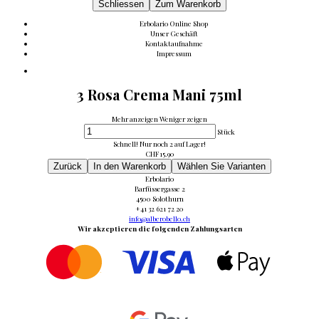
Schliessen
Zum Warenkorb
Erbolario Online Shop
Unser Geschäft
Kontaktaufnahme
Impressum
3 Rosa Crema Mani 75ml
Mehr anzeigen
Weniger zeigen
Stück
Schnell! Nur noch 2 auf Lager!
CHF
15.90
Zurück
In den Warenkorb
Wählen Sie Varianten
Erbolario
Barfüssergasse 2
4500 Solothurn
+41 32 621 72 20
info@alberobello.ch
Wir akzeptieren die folgenden Zahlungsarten