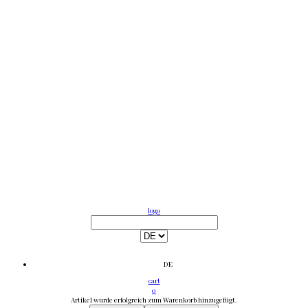
logo
DE
cart
0
Artikel wurde erfolgreich zum Warenkorb hinzugefügt.