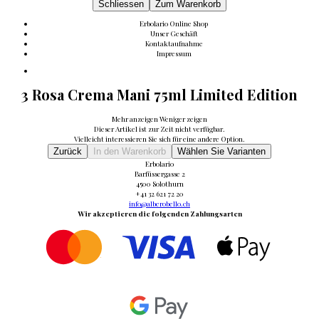
Schliessen
Zum Warenkorb
Erbolario Online Shop
Unser Geschäft
Kontaktaufnahme
Impressum
3 Rosa Crema Mani 75ml Limited Edition
Mehr anzeigen
Weniger zeigen
Dieser Artikel ist zur Zeit nicht verfügbar.
Vielleicht interessieren Sie sich für eine andere Option.
Zurück
In den Warenkorb
Wählen Sie Varianten
Erbolario
Barfüssergasse 2
4500 Solothurn
+41 32 621 72 20
info@alberobello.ch
Wir akzeptieren die folgenden Zahlungsarten