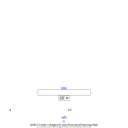
logo
DE
cart
0
Artikel wurde erfolgreich zum Warenkorb hinzugefügt.