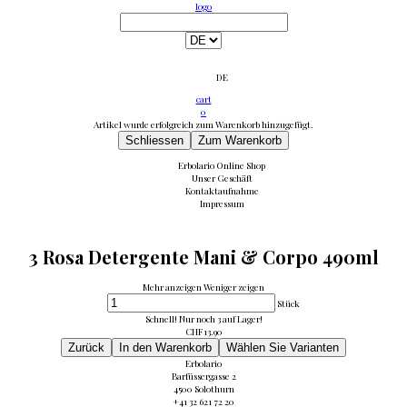
logo
DE
cart
0
Artikel wurde erfolgreich zum Warenkorb hinzugefügt.
Schliessen
Zum Warenkorb
Erbolario Online Shop
Unser Geschäft
Kontaktaufnahme
Impressum
3 Rosa Detergente Mani & Corpo 490ml
Mehr anzeigen
Weniger zeigen
Stück
Schnell! Nur noch 3 auf Lager!
CHF
13.90
Zurück
In den Warenkorb
Wählen Sie Varianten
Erbolario
Barfüssergasse 2
4500 Solothurn
+41 32 621 72 20