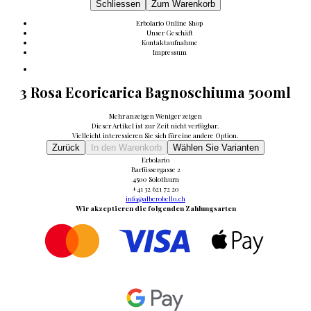
Schliessen
Zum Warenkorb
Erbolario Online Shop
Unser Geschäft
Kontaktaufnahme
Impressum
3 Rosa Ecoricarica Bagnoschiuma 500ml
Mehr anzeigen
Weniger zeigen
Dieser Artikel ist zur Zeit nicht verfügbar.
Vielleicht interessieren Sie sich für eine andere Option.
Zurück
In den Warenkorb
Wählen Sie Varianten
Erbolario
Barfüssergasse 2
4500 Solothurn
+41 32 621 72 20
info@alberobello.ch
Wir akzeptieren die folgenden Zahlungsarten