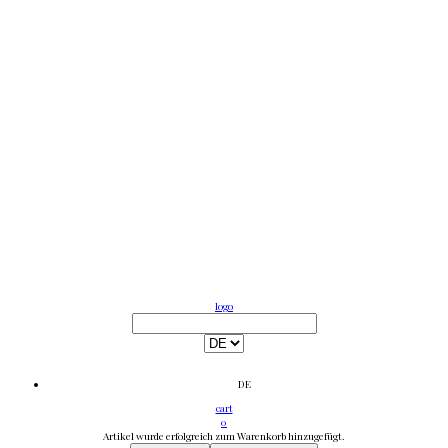
logo
DE
cart
0
Artikel wurde erfolgreich zum Warenkorb hinzugefügt.