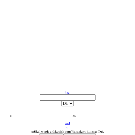
logo
DE
cart
0
Artikel wurde erfolgreich zum Warenkorb hinzugefügt.