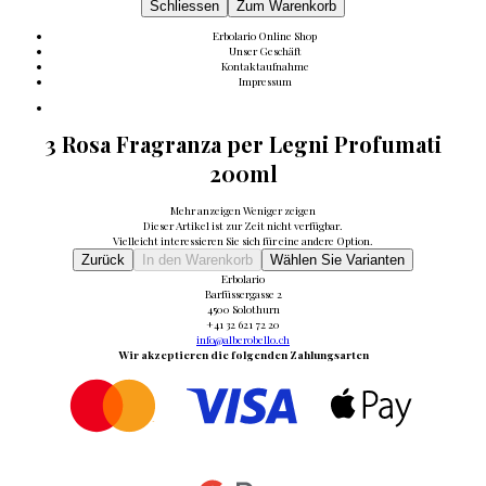
Schliessen
Zum Warenkorb
Erbolario Online Shop
Unser Geschäft
Kontaktaufnahme
Impressum
3 Rosa Fragranza per Legni Profumati
200ml
Mehr anzeigen
Weniger zeigen
Dieser Artikel ist zur Zeit nicht verfügbar.
Vielleicht interessieren Sie sich für eine andere Option.
Zurück
In den Warenkorb
Wählen Sie Varianten
Erbolario
Barfüssergasse 2
4500 Solothurn
+41 32 621 72 20
info@alberobello.ch
Wir akzeptieren die folgenden Zahlungsarten